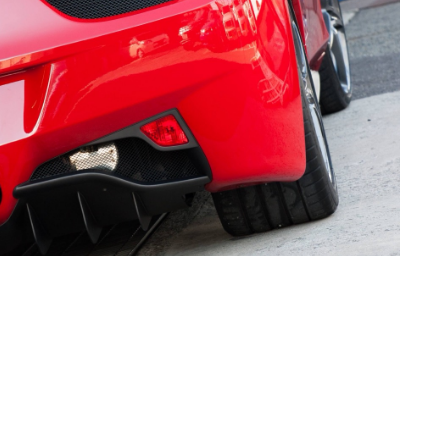
6、6
ました