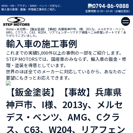
0794-86-9888
MINI・VW・アウディ・BMW・ベンツ・FIATなど、
輸入車の車検・整備・修理施工事例をご紹介。
営業時間 10:00～19:00（水曜日定休）
Home
»
未分類
»
【鈑金塗装】【事故】兵庫県神戸市、I様、2013y、メルセデス・ベンツ、
AMG、Cクラス、C63、W204、リアフェンダーリアドア損傷へこみ修理レポートです！あ
りがとうございました。
輸入車の施工事例
これまでの実績5,000件以上の事例の一部をご紹介します。
STEP MOTORSでは、国産車のみならず、輸入車の鈑金・修
理・塗装を得意としています。
世界のほぼ全てのメーカーに対応しているから、あなたのご
要望にもきっとお応えできます。
【鈑金塗装】【事故】兵庫県
神戸市、I様、2013y、メルセ
デス・ベンツ、AMG、Cクラ
ス、C63、W204、リアフェン