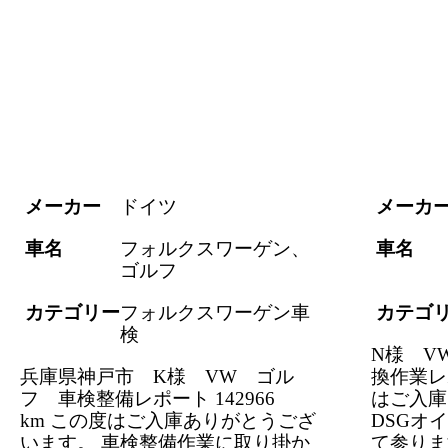
メーカー
ドイツ
メーカ
車名
フォルクスワーゲン、
車名
ゴルフ
カテゴリー
フォルクスワーゲン車
カテゴ
検
N様 V
兵庫県神戸市 K様 VW ゴル
換作業レポ
フ 車検整備レポート 142966
はご入庫
km この度はご入庫ありがとうござ
DSGオ
います。 車検整備作業に取り掛か
て参りま