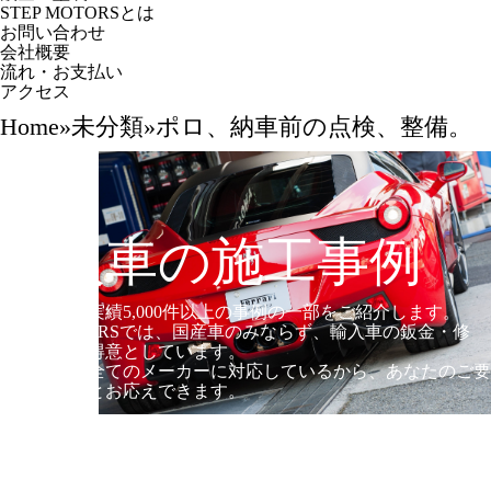
STEP MOTORSとは
お問い合わせ
会社概要
流れ・お支払い
アクセス
Home
»
未分類
»
ポロ、納車前の点検、整備。
輸入車の施工事例
これまでの実績5,000件以上の事例の一部をご紹介します。
STEP MOTORSでは、国産車のみならず、輸入車の鈑金・修
理・塗装を得意としています。
世界のほぼ全てのメーカーに対応しているから、あなたのご要
望にもきっとお応えできます。